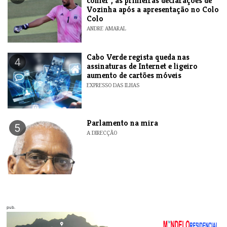
comer", as primeiras declarações de
Vozinha após a apresentação no Colo
Colo
ANDRE AMARAL
Cabo Verde regista queda nas
4
assinaturas de Internet e ligeiro
aumento de cartões móveis
EXPRESSO DAS ILHAS
Parlamento na mira
5
A DIRECÇÃO
pub.