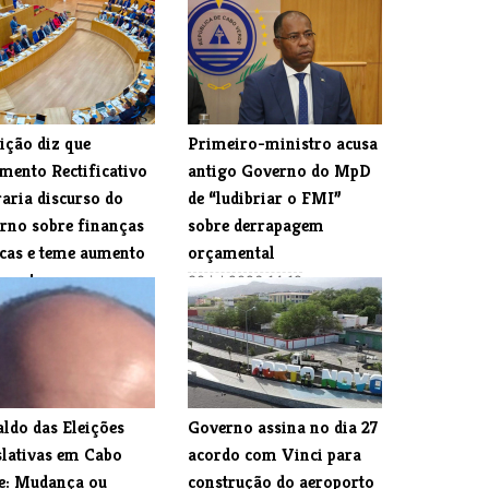
ição diz que
Primeiro-ministro acusa
mento Rectificativo
antigo Governo do MpD
aria discurso do
de “ludibriar o FMI”
rno sobre finanças
sobre derrapagem
icas e teme aumento
orçamental
mpostos
30 jul 2026 14:19
l 2026 14:21
aldo das Eleições
Governo assina no dia 27
slativas em Cabo
acordo com Vinci para
e: Mudança ou
construção do aeroporto