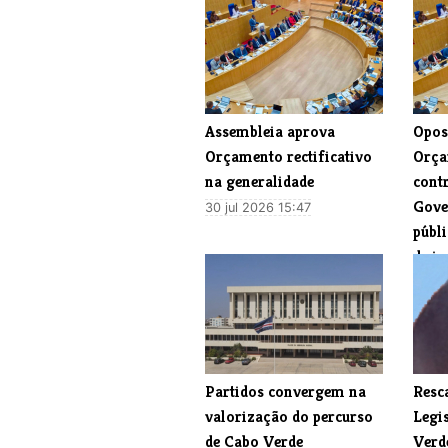
Assembleia aprova
Opos
Orçamento rectificativo
Orça
na generalidade
contr
Gove
30 jul 2026 15:47
públ
de i
30 ju
Partidos convergem na
Resc
valorização do percurso
Legi
de Cabo Verde
Verd