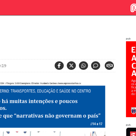
pub
0:29
pub.