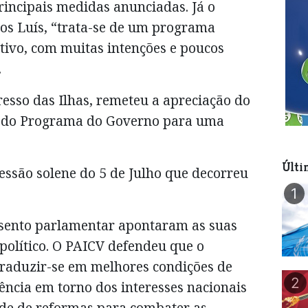
rincipais medidas anunciadas. Já o
tos Luís, “trata-se de um programa
tivo, com muitas intenções e poucos
.
esso das Ilhas, remeteu a apreciação do
 do Programa do Governo para uma
Últi
essão solene do 5 de Julho que decorreu
1
ssento parlamentar apontaram as suas
 político. O PAICV defendeu que o
raduzir-se em melhores condições de
2
ência em torno dos interesses nacionais
ade de reformas para combater as