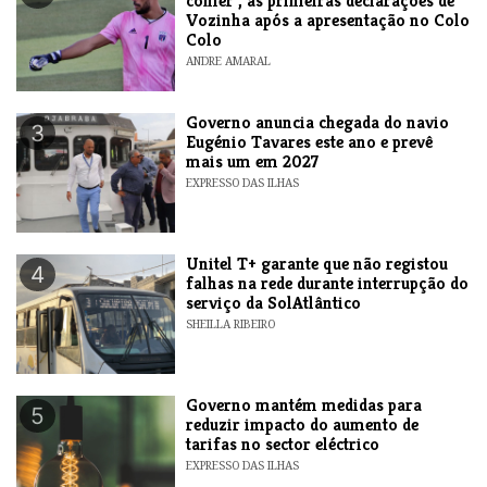
comer", as primeiras declarações de
Vozinha após a apresentação no Colo
Colo
ANDRE AMARAL
Governo anuncia chegada do navio
3
Eugénio Tavares este ano e prevê
mais um em 2027
EXPRESSO DAS ILHAS
Unitel T+ garante que não registou
4
falhas na rede durante interrupção do
serviço da SolAtlântico
SHEILLA RIBEIRO
Governo mantém medidas para
5
reduzir impacto do aumento de
tarifas no sector eléctrico
EXPRESSO DAS ILHAS