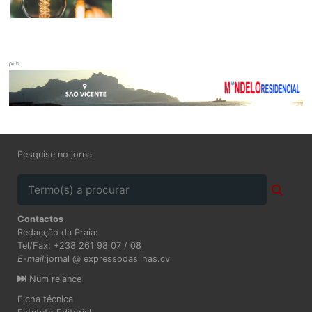
pub.
Pesquise no jornal
Contactos
Redacção da Praia:
Tel/Fax: +238 261 98 07 / 08
E-mail:
jornal @ expressodasilhas.cv
Num relance
Ficha técnica