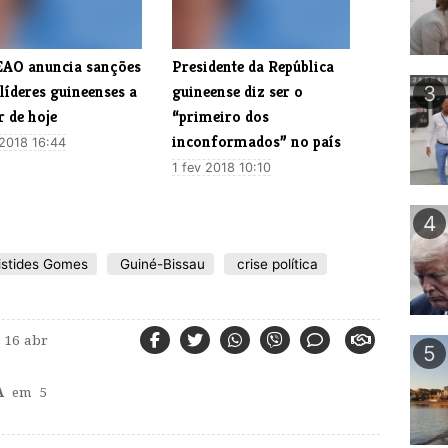
EAO anuncia sanções
​Presidente da República
líderes guineenses a
guineense diz ser o
3
r de hoje
“primeiro dos
inconformados” no país
 2018 16:44
1 fev 2018 10:10
4
istides Gomes
Guiné-Bissau
crise política
16 abr
5
A
em 5