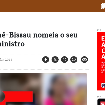
pub
né-Bissau nomeia o seu
inistro
abr 2018
pub.