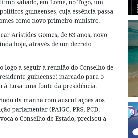
ltimo sábado, em Lomé, no Togo, um
políticos guineenses, cuja essência passa
Gomes como novo primeiro-ministro.
ar Aristides Gomes, de 63 anos, novo
inda hoje, através de um decreto
o logo a seguir à reunião do Conselho de
Presidente guineense) marcado para o
ou à Lusa uma fonte da presidência.
ríodo da manhã com auscultações aos
ação parlamentar (PAIGC, PRS, PCD,
voca o Conselho de Estado, precisou a