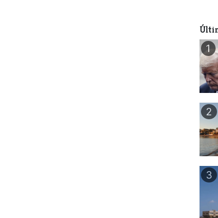
Últi
1
2
3