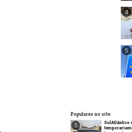
4
5
Populares no site
SolAtlântico 
1
temporariam