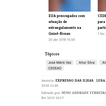
EUA preocupados com
​CED
situação de
para 
estrangulamento na
parti
Guiné-Bissau
1 fev
20 abr 2018 15:00
Tópicos
José Mário Vaz
Artur Silva
Ar
CEDEAO
Autoria:
EXPRESSO DAS ILHAS
,
LUSA
,
2018 12:46
Editado por
NUNO ANDRADE FERREIR
fev 2019 10:57