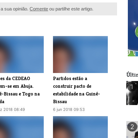
a sua opinião.
Comente
ou partilhe este artigo.
Últi
eres da CEDEAO
​Partidos estão a
em-se em Abuja.
construir pacto de
1
é-Bissau e Togo na
estabilidade na Guiné-
da
Bissau
z 2018 08:49
6 jun 2018 09:53
2