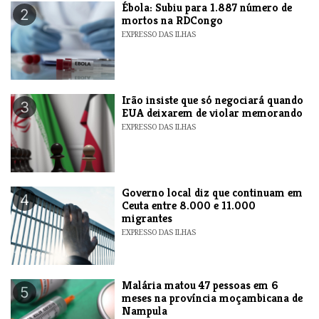
​Ébola: Subiu para 1.887 número de
2
mortos na RDCongo
EXPRESSO DAS ILHAS
​Irão insiste que só negociará quando
3
EUA deixarem de violar memorando
EXPRESSO DAS ILHAS
​Governo local diz que continuam em
4
Ceuta entre 8.000 e 11.000
migrantes
EXPRESSO DAS ILHAS
​Malária matou 47 pessoas em 6
5
meses na província moçambicana de
Nampula