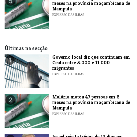
5
meses na província moçambicana de
Nampula
EXPRESSO DAS ILHAS
Últimas na secção
​Governo local diz que continuam em
1
Ceuta entre 8.000 e 11.000
migrantes
EXPRESSO DAS ILHAS
​Malária matou 47 pessoas em 6
2
meses na província moçambicana de
Nampula
EXPRESSO DAS ILHAS
​Israel rejeita trégua de 14 dias em