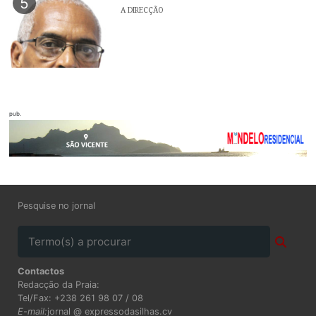
5
A DIRECÇÃO
pub.
Pesquise no jornal
Contactos
Redacção da Praia:
Tel/Fax: +238 261 98 07 / 08
E-mail:
jornal @ expressodasilhas.cv