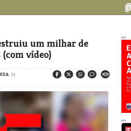
pub
estruiu um milhar de
 (com vídeo)
EZA
,
21
pub.