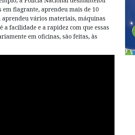
xemplo, a Polícia Nacional desmantelou
s em flagrante, aprendeu mais de 10
 aprendeu vários materiais, máquinas
é a facilidade e a rapidez com que essas
riamente em oficinas, são feitas, às