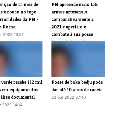
enção de crimes de
PN apreende mais 158
s e roubo no topo
armas artesanais
prioridades da PN -
comparativamente a
o Rocha
2021 e aperta o o
combate à sua posse
r 2023 16:37
30 mar 2023 14:35
verde recebe 112 mil
Posse de boka bedju pode
s em equipamentos
dar até 10 anos de cadeia
nálise documental
23 out 2022 07:40
v 2022 14:14