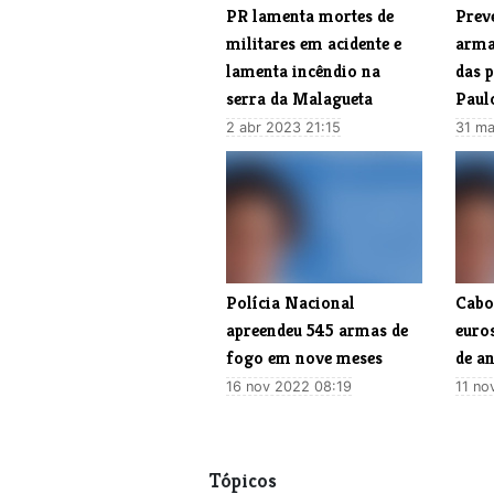
PR lamenta mortes de
​Prev
militares em acidente e
arma
lamenta incêndio na
das 
serra da Malagueta
Paul
2 abr 2023 21:15
31 ma
Polícia Nacional
Cabo 
apreendeu 545 armas de
euro
fogo em nove meses
de a
16 nov 2022 08:19
11 no
Tópicos