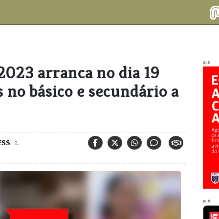
pub
2023 arranca no dia 19
 no básico e secundário a
ESS
,
2
pub.