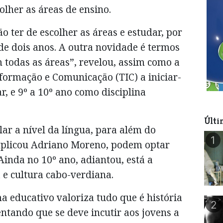
lher as áreas de ensino.
o ter de escolher as áreas e estudar, por
 de dois anos. A outra novidade é termos
 todas as áreas”, revelou, assim como a
nformação e Comunicação (TIC) a iniciar-
r, e 9º a 10º ano como disciplina
Últi
ar a nível da língua, para além do
1
 explicou Adriano Moreno, podem optar
inda no 10º ano, adiantou, está a
 e cultura cabo-verdiana.
ma educativo valoriza tudo que é história
2
entando que se deve incutir aos jovens a