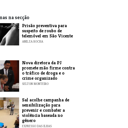
mas na secção
Prisão preventiva para
suspeito de roubo de
telemóvel em São Vicente
ANILZA ROCHA
Nova diretora da PJ
promete mão firme contra
o tráfico de droga e o
crime organizado
SELTON MONTEIRO
Sal acolhe campanha de
sensibilização para
prevenir e combater a
violência baseada no
género
EXPRESSO DAS ILHAS