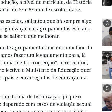
rodução, a nível do currículo, da História
rtir do 5º e 6º ano de escolaridade.
as escolas, salientou que há sempre algo
3
a organização em agrupamentos este ano
ra se saber o que melhorar.
ema de agrupamento funcionou melhor do
vamos fazer um levantamento para, lá
4
r uma melhor correcção”, acrescentou,
o lectivo o Ministério da Educação quer
os pais e encarregados de educação na
5
como forma de fiscalização, já que o
e deparado com casos de violação sexual
no, avançou que a contratação é feita