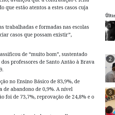
o que estão atentos a estes casos cuja
Últi
1
s trabalhadas e formadas nas escolas
iar casos que possam existir”,
lassificou de “muito bom”, sustentado
2
l dos professores de Santo Antão à Brava
9.
ão no Ensino Básico de 83,9%, de
a de abandono de 0,9%. A nível
3
o foi de 73,7%, reprovação de 24,8% e o