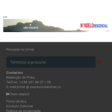
pub.
Pesquise no jornal
Contactos
Redacção da Praia:
Tel/Fax: +238 261 98 07 / 08
E-mail:
jornal @ expressodasilhas.cv
Num relance
Ficha técnica
Estatuto Editorial
Política de privacidade