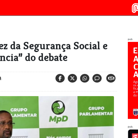
pub
ez da Segurança Social e
ncia” do debate
)
,
pub.