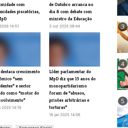
imidade com
de Outubro arranca no
nidades piscatórias,
dia 8 com debate com
MpD
ministro da Educação
3
 2026 14:51
3 out 2025 08:44
4
destaca crescimento
Líder parlamentar do
ómico “sem
MpD diz que 15 anos do
dentes” e sector
monopartidarismo
ado como “motor do
foram de “abusos,
nvolvimento”
prisões arbitrárias e
5
torturas”
n 2025 14:19
16 jan 2025 14:06