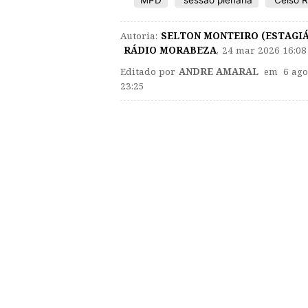
MPD
sessão plenária
Celso R
Autoria:
SELTON MONTEIRO (ESTAGIÁ
RÁDIO MORABEZA
,
24 mar 2026 16:08
Editado por
ANDRE AMARAL
em 6 ago
23:25