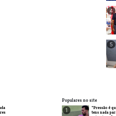
4
5
Populares no site
ada
"Pressão é q
1
res
tens nada par