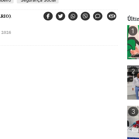
ibeiro
Segurança Social
RIO)
,
Últi
1
 2026
2
3