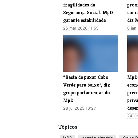
fragilidades da
prox
Segurança Social. MpD
comu
garante estabilidade
diz 
25 mar 2026 11:55
6 jan
“Basta de puxar Cabo
MpD 
Verde para baixo”, diz
econ
grupo parlamentar do
prece
MpD
priv
dese
28 jul 2025 16:27
24 ju
Tópicos