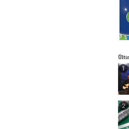
Últi
1
2