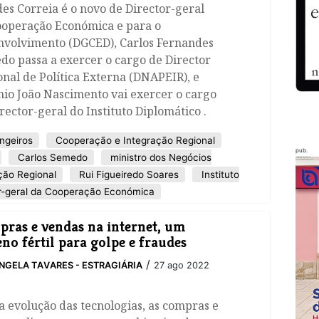
s Correia é o novo de Director-geral
ooperação Económica e para o
nvolvimento (DGCED), Carlos Fernandes
o passa a exercer o cargo de Director
nal de Política Externa (DNAPEIR), e
io João Nascimento vai exercer o cargo
rector-geral do Instituto Diplomático .
ngeiros
Cooperação e Integração Regional
pub.
Carlos Semedo
ministro dos Negócios
ção Regional
Rui Figueiredo Soares
Instituto
r-geral da Cooperação Económica
ras e vendas na internet, um
eno fértil para golpe e fraudes
/
NGELA TAVARES - ESTRAGIÁRIA
27 ago 2022
 evolução das tecnologias, as compras e