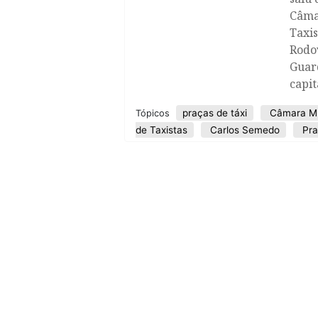
Câma
Taxis
Rodov
Guard
capit
praças de táxi
Câmara Mun
Tópicos
de Taxistas
Carlos Semedo
Pra