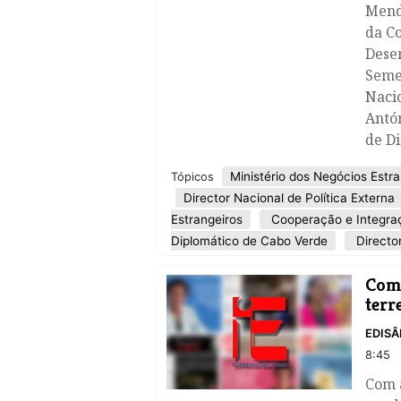
Mende
da C
Dese
Semed
Nacio
Antón
de Di
Ministério dos Negócios Estra
Tópicos
Director Nacional de Política Externa
Estrangeiros
Cooperação e Integra
Diplomático de Cabo Verde
Directo
Comp
terr
EDISÂ
8:45
Com a