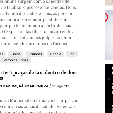
as online surgem com o objectivo de
ar e facilitar o processo de vendas. Hoje,
 advento das redes sociais, as pessoas
m comprar ou vender produtos em
uer parte do mundo a partir de suas
. O Expresso das Ilhas foi ouvir relatos
ssoas que caíram nos golpes ao tentar
rar ou vender produtos no Facebook.
as
Golpe
Fraudes
Google
Inc.
Verónica Lopes
a terá praças de taxi dentro de dois
es
/
N MARTINS
,
RÁDIO MORABEZA
23 ago 2018
mara Municipal da Praia vai criar praças
xi em várias zonas da cidade. A decisão
da reunião de concertação entre a