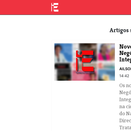
Artigo
Novo
Negó
Inte
AILSO
14:42
Os no
Negó
Inte
na c
do N
Direc
Trata