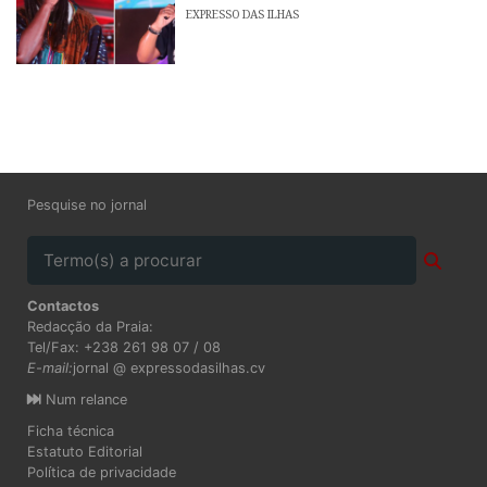
EXPRESSO DAS ILHAS
Pesquise no jornal
Contactos
Redacção da Praia:
Tel/Fax: +238 261 98 07 / 08
E-mail:
jornal @ expressodasilhas.cv
Num relance
Ficha técnica
Estatuto Editorial
Política de privacidade