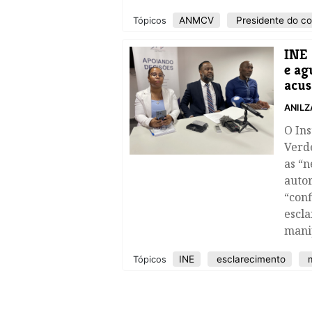
ANMCV
Presidente do co
Tópicos
INE 
e ag
acus
ANILZ
O Ins
Verd
as “n
auto
“conf
escla
mani
INE
esclarecimento
m
Tópicos