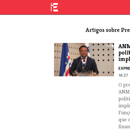
Artigos sobre Pr
ANM
polí
imp
EXPRE
16:27
O pre
ANMC
polít
impl
Funç
que 
finan