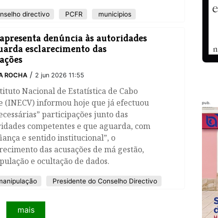
nselho directivo
PCFR
municipios
apresenta denúncia às autoridades
uarda esclarecimento das
ações
/
A ROCHA
2 jun 2026 11:55
tituto Nacional de Estatística de Cabo
e (INECV) informou hoje que já efectuou
pub.
ecessárias” participações junto das
ridades competentes e que aguarda, com
iança e sentido institucional”, o
recimento das acusações de má gestão,
pulação e ocultação de dados.
anipulação
Presidente do Conselho Directivo
mais