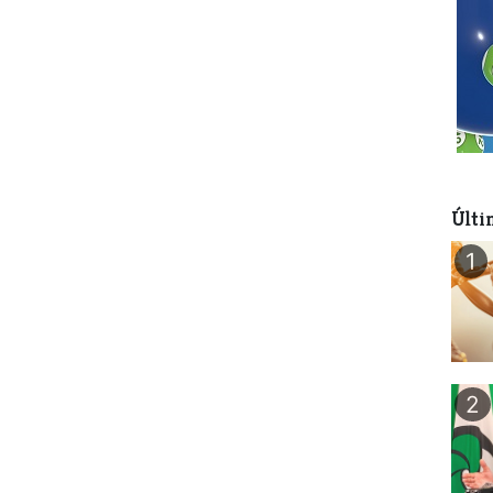
Últi
1
2