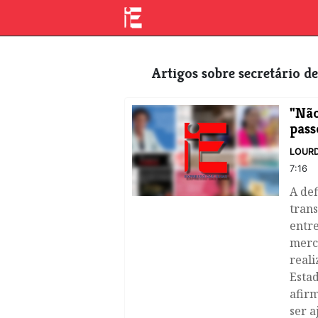
Artigos sobre secretário
"Não
pass
LOURD
7:16
A def
trans
entre
merc
reali
Esta
afirm
ser a