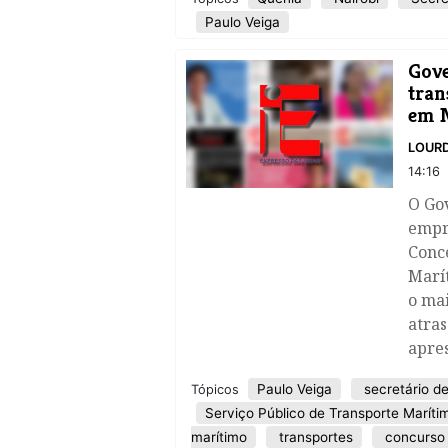
Paulo Veiga
Gove
tran
em 
LOURD
14:16
​O Go
empr
Conce
Marít
o mai
atras
apre
Paulo Veiga
secretário d
Tópicos
Serviço Público de Transporte Maríti
marítimo
transportes
concurso 