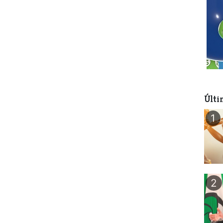
Últi
1
2