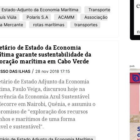
e Estado-Adjunto da Economia Marítima
Transporte
uís Viúla
Polaris S.A
ACAMM
Associação
ha Mercante
rotas marítimas
transportes
etário de Estado da Economia
tima garante sustentabilidade da
oração marítima em Cabo Verde
pub.
/
SSO DAS ILHAS
28 nov 2018 17:15
etário de Estado Adjunto da Economia
ima, Paulo Veiga, discursou hoje na
erência da Economia Azul Sustentável
ecorre em Nairobi, Quénia, e assumiu o
romisso de "exploração dos recursos
nhos e marítimos de uma forma
vel e sustentável".
tário de Estado Adjunto da Economia Marítima