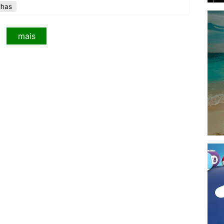
lhas
mais