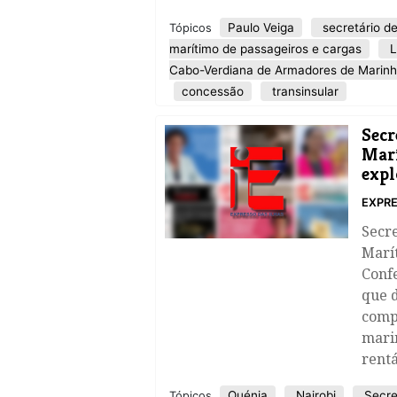
Paulo Veiga
secretário d
Tópicos
marítimo de passageiros e cargas
L
Cabo-Verdiana de Armadores de Marin
concessão
transinsular
Secr
Marí
expl
EXPRE
Secr
Marít
Conf
que d
comp
mari
rentá
Quénia
Nairobi
Secre
Tópicos