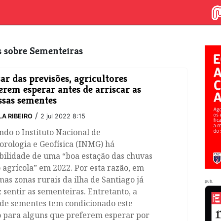
os sobre Sementeiras
ar das previsões, agricultores
erem esperar antes de arriscar as
ssas sementes
/
LA RIBEIRO
2 jul 2022 8:15
do o Instituto Nacional de
rologia e Geofísica (INMG) há
bilidade de uma “boa estação das chuvas
 agrícola” em 2022. Por esta razão, em
as zonas rurais da ilha de Santiago já
pub.
z sentir as sementeiras. Entretanto, a
 de sementes tem condicionado este
o para alguns que preferem esperar por