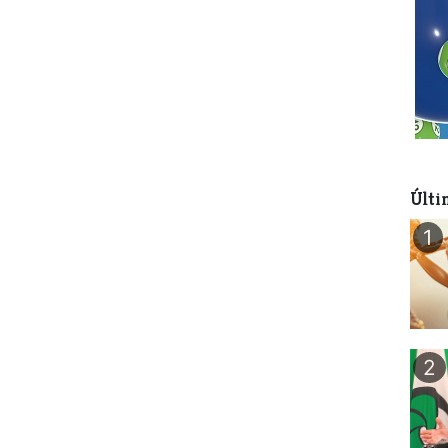
Últi
1
2