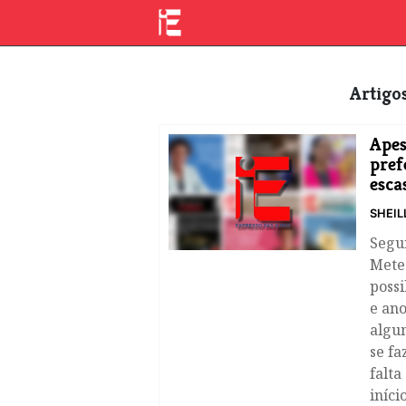
Artig
Apes
pref
esca
SHEIL
Segun
Meteo
possi
e ano
algum
se fa
falta
iníci