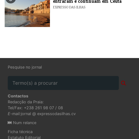
entraram e continuam em Ceuta
EXPRESSO DAS ILHAS
Pesquise no jornal
Contactos
Redacção da Praia:
Tel/Fax: +238 261 98 07 / 08
E-mail:
jornal @ expressodasilhas.cv
Num relance
Ficha técnica
Estatuto Editorial