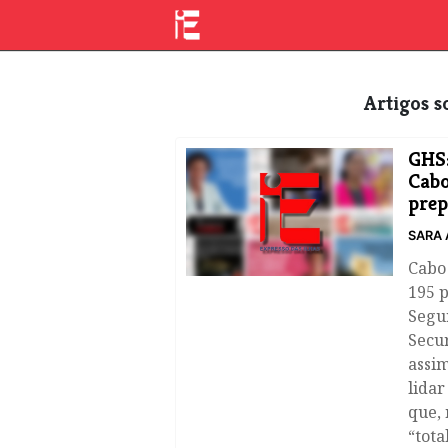
Artigos
GHS:
Cabo
prep
SARA 
Cabo 
195 p
Segur
Secur
assim
lida
que,
“tota