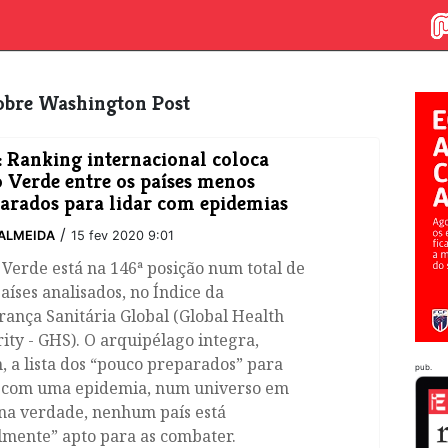
 sobre Washington Post
 Ranking internacional coloca
 Verde entre os países menos
arados para lidar com epidemias
/
ALMEIDA
15 fev 2020 9:01
Verde está na 146ª posição num total de
aíses analisados, no Índice da
ança Sanitária Global (Global Health
ity - GHS). O arquipélago integra,
, a lista dos “pouco preparados” para
pub.
r com uma epidemia, num universo em
 na verdade, nenhum país está
lmente” apto para as combater.