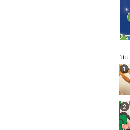
Últi
1
2