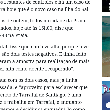
os restantes de controlos e há um caso de
a hoje que é o novo caso na ilha do Sal.
os de ontem, todos na cidade da Praia.
ados, hoje até às 15h00, dise que
243 na Praia.
fal disse que não teve alta, porque teve
 são dois testes negativos. E tinha feito
heram a amostra para realização de mais
 ter alta como doente recuperado”.
nua com os dois casos, mas já tinha
ada, e “aproveito para esclarecer que
sendo de Tarrafal de Santiago, é uma
z e trabalha em Tarrafal, e enquanto
olvemos e decidimos enquadrá-lo como