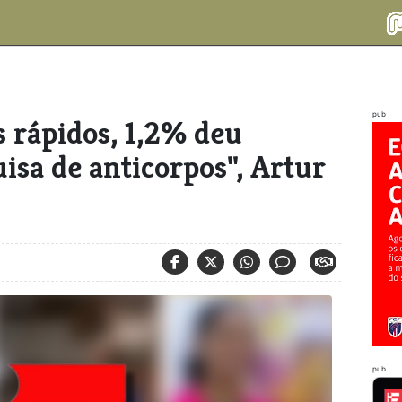
pub
s rápidos, 1,2% deu
uisa de anticorpos", Artur
2
pub.