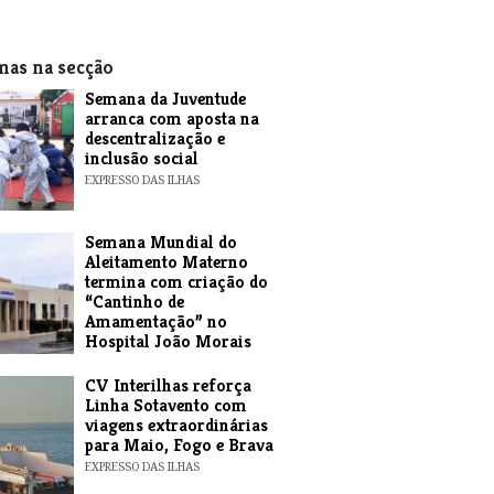
mas na secção
Semana da Juventude
arranca com aposta na
descentralização e
inclusão social
EXPRESSO DAS ILHAS
Semana Mundial do
Aleitamento Materno
termina com criação do
“Cantinho de
Amamentação” no
Hospital João Morais
EXPRESSO DAS ILHAS
​CV Interilhas reforça
Linha Sotavento com
viagens extraordinárias
para Maio, Fogo e Brava
EXPRESSO DAS ILHAS