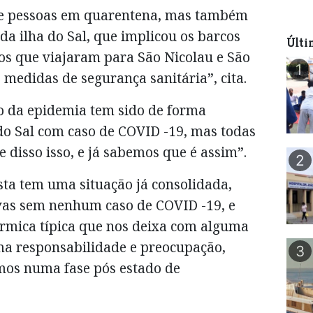
de pessoas em quarentena, mas também
da ilha do Sal, que implicou os barcos
Últi
s que viajaram para São Nicolau e São
1
medidas de segurança sanitária”, cita.
ão da epidemia tem sido de forma
do Sal com caso de COVID -19, mas todas
e disso isso, e já sabemos que é assim”.
2
sta tem uma situação já consolidada,
vas sem nenhum caso de COVID -19, e
rmica típica que nos deixa com alguma
ma responsabilidade e preocupação,
3
mos numa fase pós estado de