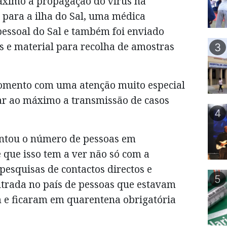
áximo a propagação do vírus na
 para a ilha do Sal, uma médica
 pessoal do Sal e também foi enviado
os e material para recolha de amostras
3
momento com uma atenção muito especial
ar ao máximo a transmissão de casos
4
entou o número de pessoas em
e que isso tem a ver não só com a
pesquisas de contactos directos e
5
trada no país de pessoas que estavam
m e ficaram em quarentena obrigatória