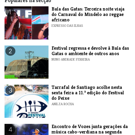
Populares na secção
Baía das Gatas: Terceira noite viaja
1
do Carnaval do Mindelo ao reggae
africano
EXPRESSO DAS ILHAS
Festival regressa e devolve à Baía das
2
Gatas o ambiente de outros anos
NUNO ANDRADE FERREIRA
Tarrafal de Santiago acolhe nesta
3
sexta feira a 11.ª edição do Festival
do Peixe
ANILZA ROCHA
Encontro de Vozes junta gerações da
4
música cabo-verdiana na segunda