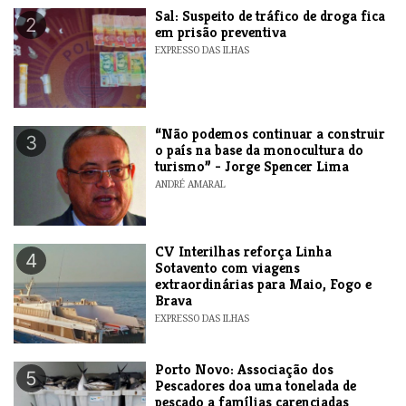
​Sal: Suspeito de tráfico de droga fica
2
em prisão preventiva
EXPRESSO DAS ILHAS
“Não podemos continuar a construir
3
o país na base da monocultura do
turismo” - Jorge Spencer Lima
ANDRÉ AMARAL
​CV Interilhas reforça Linha
4
Sotavento com viagens
extraordinárias para Maio, Fogo e
Brava
EXPRESSO DAS ILHAS
​Porto Novo: Associação dos
5
Pescadores doa uma tonelada de
pescado a famílias carenciadas