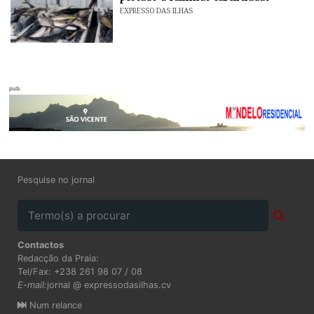
EXPRESSO DAS ILHAS
pub.
Pesquise no jornal
Contactos
Redacção da Praia:
Tel/Fax: +238 261 98 07 / 08
E-mail:
jornal @ expressodasilhas.cv
Num relance