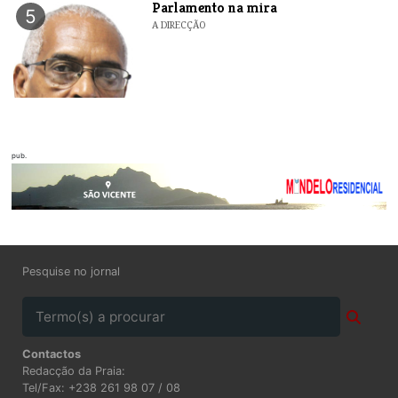
Parlamento na mira
5
A DIRECÇÃO
pub.
Pesquise no jornal
Contactos
Redacção da Praia:
Tel/Fax: +238 261 98 07 / 08