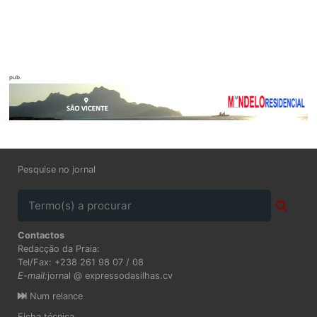
pub.
Pesquise no jornal
Contactos
Redacção da Praia:
Tel/Fax: +238 261 98 07 / 08
E-mail:
jornal @ expressodasilhas.cv
Num relance
Ficha técnica