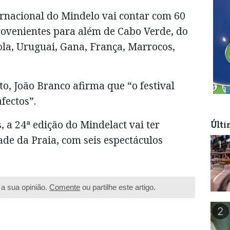
ernacional do Mindelo vai contar com 60
rovenientes para além de Cabo Verde, do
ola, Uruguai, Gana, França, Marrocos,
o, João Branco afirma que “o festival
fectos”.
 a 24ª edição do Mindelact vai ter
Últi
e da Praia, com seis espectáculos
1
a sua opinião.
Comente
ou partilhe este artigo.
2