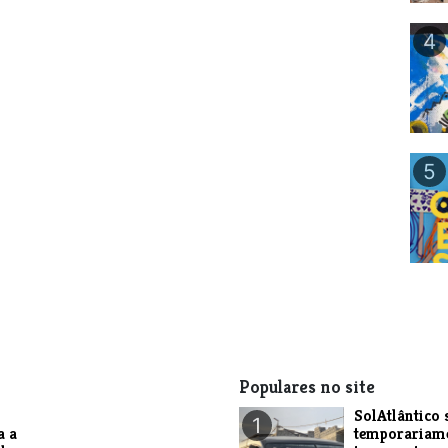
4
5
Populares no site
SolAtlântico 
1
a a
temporariam