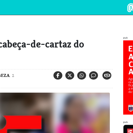
pub
cabeça-de-cartaz do
BEZA
,
2
pub.