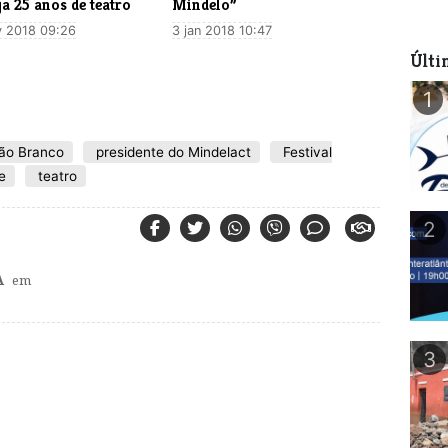
ja 25 anos de teatro
Mindelo”
v 2018 09:26
3 jan 2018 10:47
Últi
1
ão Branco
presidente do Mindelact
Festival
e
teatro
2
A
em
3