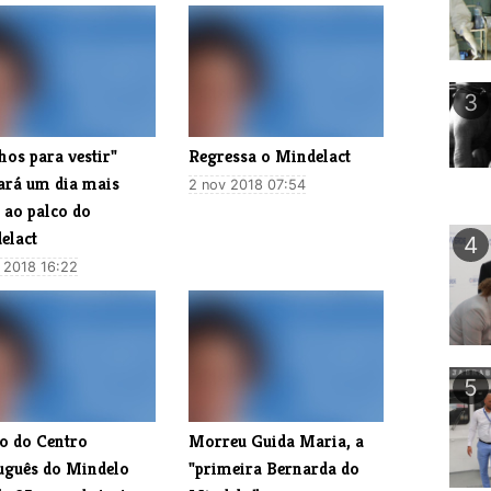
3
hos para vestir"
Regressa o Mindelact
ará um dia mais
2 nov 2018 07:54
 ao palco do
elact
4
 2018 16:22
5
po do Centro
​Morreu Guida Maria, a
uguês do Mindelo
"primeira Bernarda do