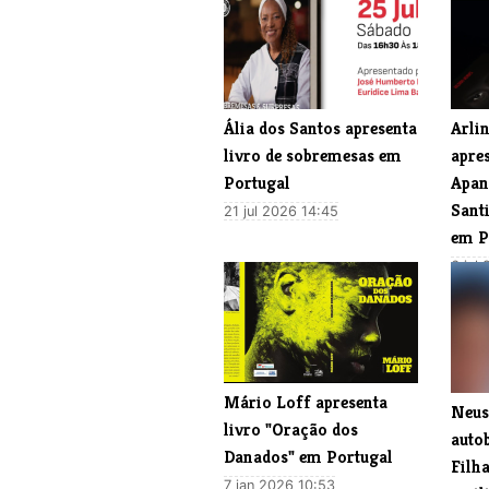
​Ália dos Santos apresenta
​Arl
livro de sobremesas em
apres
Portugal
Apan
Sant
21 jul 2026 14:45
em P
6 jul
​Mário Loff apresenta
Neus
livro "Oração dos
auto
Danados" em Portugal
Filha
7 jan 2026 10:53