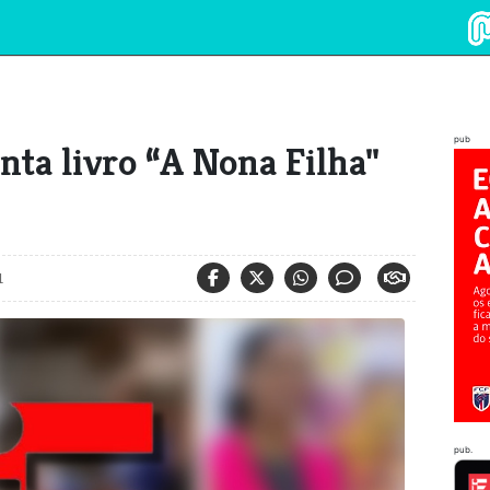
pub
enta livro “A Nona Filha"
1
pub.