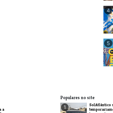
4
5
Populares no site
SolAtlântico 
1
a a
temporariam