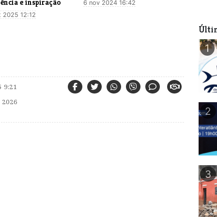
iência e inspiração
6 nov 2024 16:42
t 2025 12:12
Últi
1
 9:21
 2026
2
3