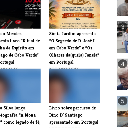
3
indo Mendes
​Sónia Jardim apresenta
enta livro "Ritual de
“O Segredo de D. José I
ha de Espírito em
em Cabo Verde” e “Os
iago de Cabo Verde"
Olhares da(quela) Janela”
ortugal
em Portugal
4
 2026 10:12
8 jun 2026 10:26
5
a Silva lança
​Livro sobre percurso de
biografia “A Nona
Dino D´ Santiago
” como legado de fé,
apresentado em Portugal