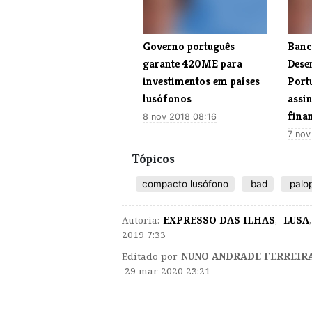
​Governo português
​Ban
garante 420ME para
Dese
investimentos em países
Port
lusófonos
assi
fina
8 nov 2018 08:16
7 nov
Tópicos
compacto lusófono
bad
palo
Autoria:
EXPRESSO DAS ILHAS
,
LUSA
,
2019 7:33
Editado por
NUNO ANDRADE FERREIR
29 mar 2020 23:21