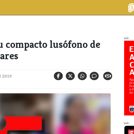
pub
u compacto lusófono de
lares
l 2019
pub.