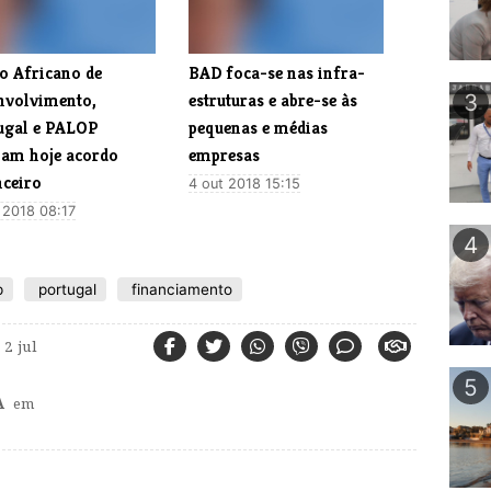
co Africano de
​BAD foca-se nas infra-
nvolvimento,
estruturas e abre-se às
3
ugal e PALOP
pequenas e médias
nam hoje acordo
empresas
nceiro
4 out 2018 15:15
 2018 08:17
4
p
portugal
financiamento
2 jul
5
A
em