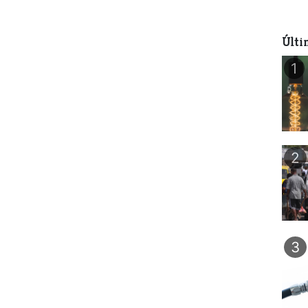
Últi
1
2
3