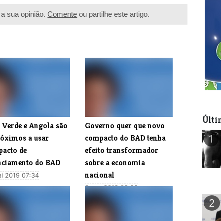
a sua opinião.
Comente
ou partilhe este artigo.
Últi
o Verde e Angola são
​Governo quer que novo
róximos a usar
compacto do BAD tenha
1
acto de
efeito transformador
nciamento do BAD
sobre a economia
nacional
i 2019 07:34
9 nov 2018 08:22
2