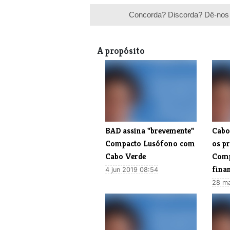
Concorda? Discorda? Dê-nos 
A propósito
BAD assina "brevemente"
​Cab
Compacto Lusófono com
os p
Cabo Verde
Comp
fina
4 jun 2019 08:54
28 ma