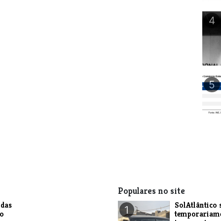
4
5
Populares no site
das
SolAtlântico 
1
do
temporariam