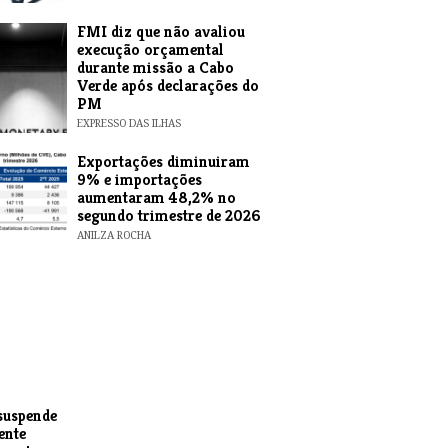
FMI diz que não avaliou
execução orçamental
durante missão a Cabo
Verde após declarações do
PM
EXPRESSO DAS ILHAS
Exportações diminuiram
9% e importações
aumentaram 48,2% no
segundo trimestre de 2026
ANILZA ROCHA
suspende
ente