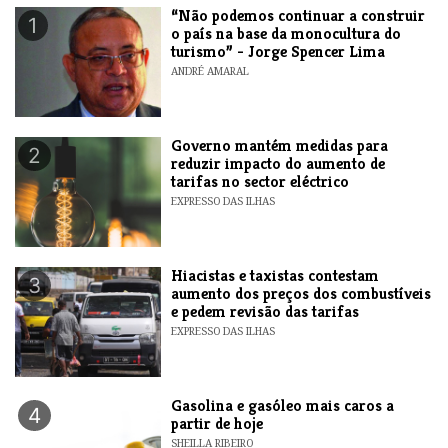
“Não podemos continuar a construir
1
o país na base da monocultura do
turismo” - Jorge Spencer Lima
ANDRÉ AMARAL
Governo mantém medidas para
2
reduzir impacto do aumento de
tarifas no sector eléctrico
EXPRESSO DAS ILHAS
Hiacistas e taxistas contestam
3
aumento dos preços dos combustíveis
e pedem revisão das tarifas
EXPRESSO DAS ILHAS
Gasolina e gasóleo mais caros a
4
partir de hoje
SHEILLA RIBEIRO