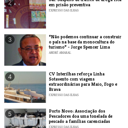
2
em prisão preventiva
EXPRESSO DAS ILHAS
“Não podemos continuar a construir
3
o país na base da monocultura do
turismo” - Jorge Spencer Lima
ANDRÉ AMARAL
​CV Interilhas reforça Linha
4
Sotavento com viagens
extraordinárias para Maio, Fogo e
Brava
EXPRESSO DAS ILHAS
​Porto Novo: Associação dos
5
Pescadores doa uma tonelada de
pescado a famílias carenciadas
EXPRESSO DAS ILHAS