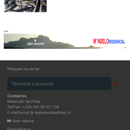
pub.
Pesquise no jornal
Contactos
Redacção da Praia:
Tel/Fax: +238 261 98 07 / 08
E-mail:
jornal @ expressodasilhas.cv
Num relance
Ficha técnica