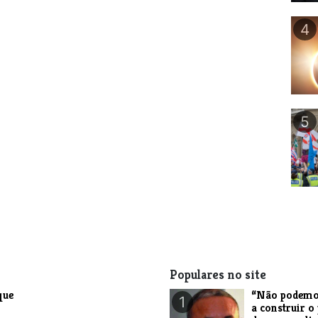
4
5
Populares no site
que
“Não podemo
1
a construir o