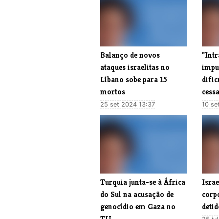
Balanço de novos
"Intr
ataques israelitas no
impu
Líbano sobe para 15
difi
mortos
cess
25 set 2024 13:37
10 se
Turquia junta-se à África
Israe
do Sul na acusação de
corpo
genocídio em Gaza no
deti
TIJ