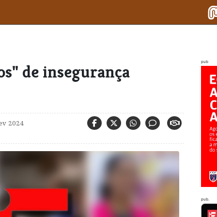
pub
cos" de insegurança
fev 2024
pub.