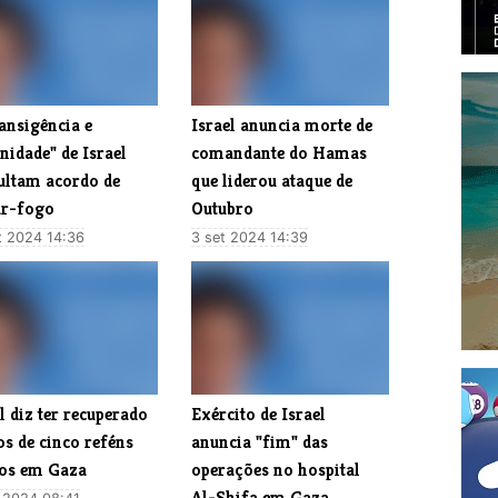
ansigência e
Israel anuncia morte de
nidade" de Israel
comandante do Hamas
cultam acordo de
que liderou ataque de
ar-fogo
Outubro
t 2024 14:36
3 set 2024 14:39
l diz ter recuperado
Exército de Israel
s de cinco reféns
anuncia "fim" das
dos em Gaza
operações no hospital
Al-Shifa em Gaza