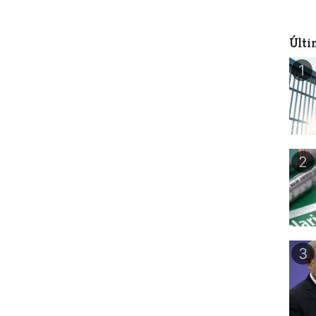
Últi
1
2
3