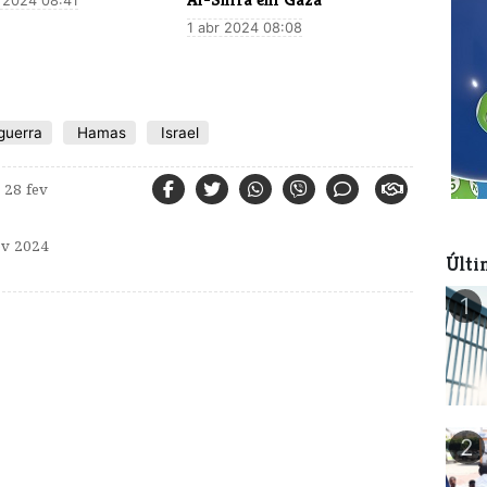
l 2024 08:41
1 abr 2024 08:08
guerra
Hamas
Israel
28 fev
v 2024
Últi
1
2