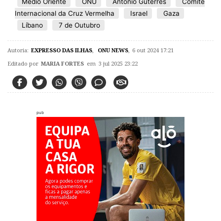
Médio Oriente
ONU
António Guterres
Comitê
Internacional da Cruz Vermelha
Israel
Gaza
Líbano
7 de Outubro
Autoria:
EXPRESSO DAS ILHAS
,
ONU NEWS
,
6 out 2024 17:21
Editado por
MARIA FORTES
em 3 jul 2025 23:22
pub