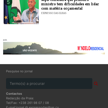
5
ministro tem dificuldades em lidar
com matéria orçamental
EXPRESSO DAS ILHAS
pub.
Pesquise no jornal
Contactos
Redacção da Praia:
Tel/Fax: +238 261 98 07 / 08
E-mail:
jornal @ expressodasilhas.cv