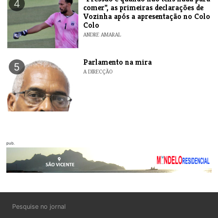
4
comer", as primeiras declarações de
Vozinha após a apresentação no Colo
Colo
ANDRE AMARAL
Parlamento na mira
5
A DIRECÇÃO
pub.
Pesquise no jornal