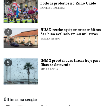
3
noite de protestos no Reino Unido
EXPRESSO DAS ILHAS
HUAN recebe equipamentos médicos
4
da China avaliado em 40 mil euros
SHEILLA RIBEIRO
INMG prevê chuvas fracas hoje para
5
Ilhas de Sotavento
ANILZA ROCHA
Últimas na secção