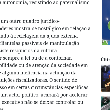
a autonomia, resistindo ao paternalismo
um outro quadro jurídico-
poderes mostra-se nostálgico em relação a
ndo à reciclagem da ajuda externa
 clientelas passíveis de manipulação
siste resquícios da cultura
 sempre a lei ou de a contornar,
Últi
ibilidade ou de atenção da sociedade em
1
e alguma ineficácia na actuação da
ituições fiscalizadoras. O sentido de
so em certas circunstâncias específicas
um actor político, acabará por acelerar
2
 executivo não se deixar controlar ou
es.