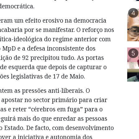
democrática.
4
veram um efeito erosivo na democracia
cabaria por se manifestar. O reforço nos
ítica-ideológica do regime anterior com
 MpD e a defesa inconsistente dos
5
uição de 92 precipitou tudo. As portas
de esquerda que depois de capturar o
ões legislativas de 17 de Maio.
em as pressões anti-liberais. O
apostar no sector primário para criar
has e reter “cérebros em fuga” para o
eguirá mais do que enredar as pessoas
 Estado. De facto, com desenvolvimento
over a iniciativa e autonomia dos