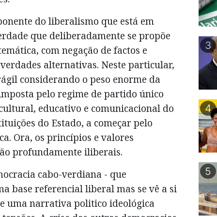
onente do liberalismo que está em
verdade que deliberadamente se propõe
3
emática, com negação de factos e
verdades alternativas. Neste particular,
rágil considerando o peso enorme da
l imposta pelo regime de partido único
cultural, educativo e comunicacional do
4
tituições do Estado, a começar pelo
a. Ora, os princípios e valores
ão profundamente iliberais.
5
mocracia cabo-verdiana - que
base referencial liberal mas se vê a si
 uma narrativa politico ideológica