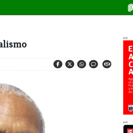
pub
alismo
pub.