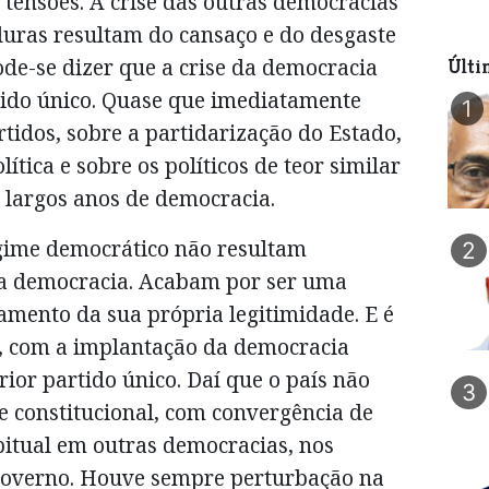
s tensões. A crise das outras democracias
uras resultam do cansaço e do desgaste
de-se dizer que a crise da democracia
Últi
ido único. Quase que imediatamente
1
tidos, sobre a partidarização do Estado,
ítica e sobre os políticos de teor similar
 largos anos de democracia.
egime democrático não resultam
2
da democracia. Acabam por ser uma
mento da sua própria legitimidade. E é
, com a implantação da democracia
rior partido único. Daí que o país não
3
e constitucional, com convergência de
abitual em outras democracias, nos
 governo. Houve sempre perturbação na