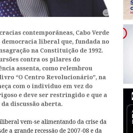
cracias contemporâneas, Cabo Verde
a democracia liberal que, fundada no
onsagração na Constituição de 1992.
ursões contra os pilares do
sência assenta, como relembrou
ivro “O Centro Revolucionário”, na
meça com o individuo em vez do
rigoso e deve ser restringido e que a
 da discussão aberta.
iliberal vem-se alimentando da crise da
sde a grande recessão de 2007-08 e da