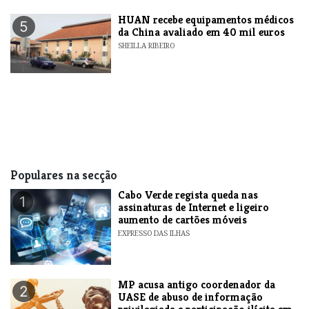
HUAN recebe equipamentos médicos
5
da China avaliado em 40 mil euros
SHEILLA RIBEIRO
Populares na secção
Cabo Verde regista queda nas
1
assinaturas de Internet e ligeiro
aumento de cartões móveis
EXPRESSO DAS ILHAS
MP acusa antigo coordenador da
2
UASE de abuso de informação