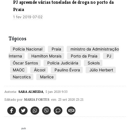
PJ apreende várias toneladas de droga no porto da
Praia
1 fev 2019 07:02
Tópicos
Polícia Nacional
Praia
ministro da Administração
Interna
Hamilton Morais
Porto da Praia
PJ
Óscar Santos
Polícia Judiciária
Sokols
MAOC
Álcool
Paulino Évora
Júlio Herbert
Narcotics
Marlice
Autoria:
SARA ALMEIDA
,
5 jan 2020 9:33
Editado por
MARIA FORTES
em 23 set 2020 23:21
pub