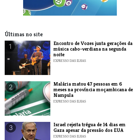
Últimas no site
Encontro de Vozes junta gerações da
1
música cabo-verdiana na segunda
noite
EXPRESSO DAS ILHAS
​Malária matou 47 pessoas em 6
2
meses na província moçambicana de
Nampula
EXPRESSO DAS ILHAS
​Israel rejeita trégua de 14 dias em
3
Gaza apesar da pressão dos EUA
EXPRESSO DAS ILHAS