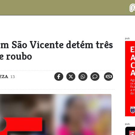
pub
a em São Vicente detém três
 e roubo
EZA
,
13
pub.