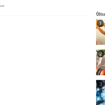
mar
Últi
1
2
3