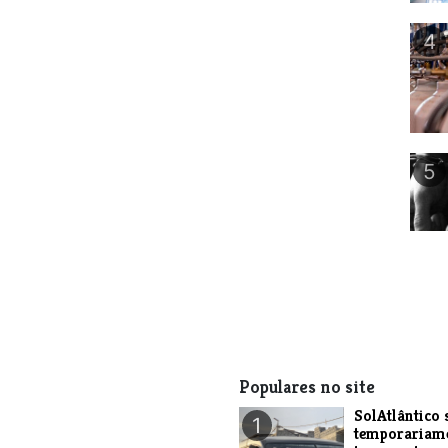
4
5
Populares no site
SolAtlântico 
1
temporariam