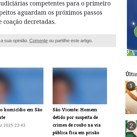
judiciárias competentes para o primeiro
uspeitos aguardam os próximos passos
e coação decretadas.
a sua opinião.
Comente
ou partilhe este artigo.
Últi
1
lo homicídio em São
​São Vicente: Homem
nte
detido por suspeita de
crimes de roubo na via
2
z 2025 23:43
pública fica em prisão