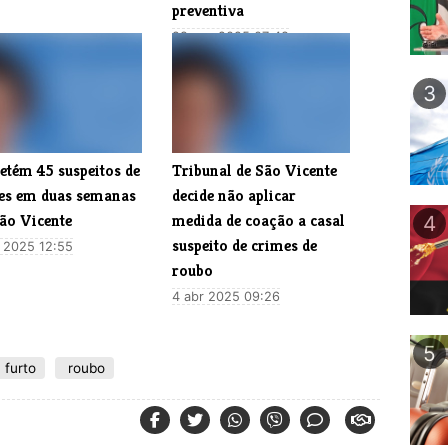
preventiva
29 nov 2025 07:48
3
etém 45 suspeitos de
Tribunal de São Vicente
es em duas semanas
decide não aplicar
ão Vicente
medida de coação a casal
4
suspeito de crimes de
 2025 12:55
roubo
4 abr 2025 09:26
5
furto
roubo