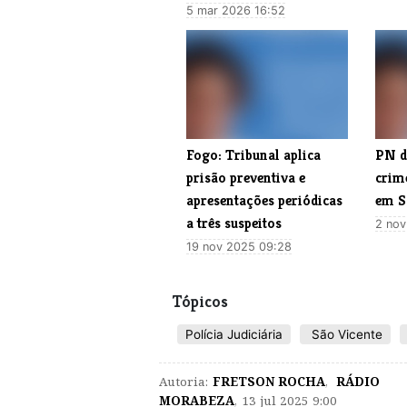
5 mar 2026 16:52
Fogo: Tribunal aplica
​PN d
prisão preventiva e
crim
apresentações periódicas
em S
a três suspeitos
2 nov
19 nov 2025 09:28
Tópicos
Polícia Judiciária
São Vicente
Autoria:
FRETSON ROCHA
,
RÁDIO
MORABEZA
,
13 jul 2025 9:00