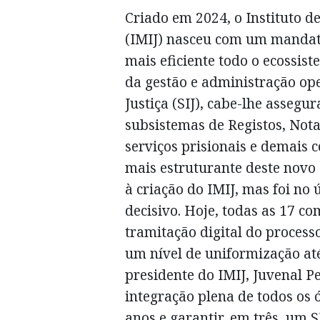
Criado em 2024, o Instituto d
(IMIJ) nasceu com um mandato
mais eficiente todo o ecossis
da gestão e administração op
Justiça (SIJ), cabe-lhe asseg
subsistemas de Registos, Nota
serviços prisionais e demais c
mais estruturante deste novo 
à criação do IMIJ, mas foi no
decisivo. Hoje, todas as 17 co
tramitação digital do process
um nível de uniformização até
presidente do IMIJ, Juvenal Pe
integração plena de todos os 
anos e garantir, em três, um S