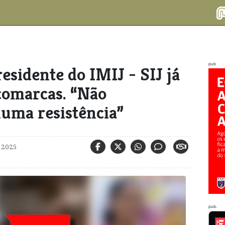
pub
esidente do IMIJ - SIJ já
comarcas. “Não
uma resistência”
 2025
pub.