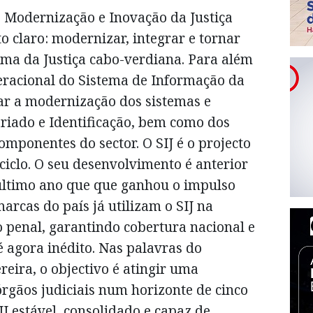
e Modernização e Inovação da Justiça
 claro: modernizar, integrar e tornar
tema da Justiça cabo-verdiana. Para além
eracional do Sistema de Informação da
urar a modernização dos sistemas e
riado e Identificação, bem como dos
omponentes do sector. O SIJ é o projecto
ciclo. O seu desenvolvimento é anterior
 último ano que que ganhou o impulso
marcas do país já utilizam o SIJ na
o penal, garantindo cobertura nacional e
 agora inédito. Nas palavras do
reira, o objectivo é atingir uma
órgãos judiciais num horizonte de cinco
IJ estável, consolidado e capaz de