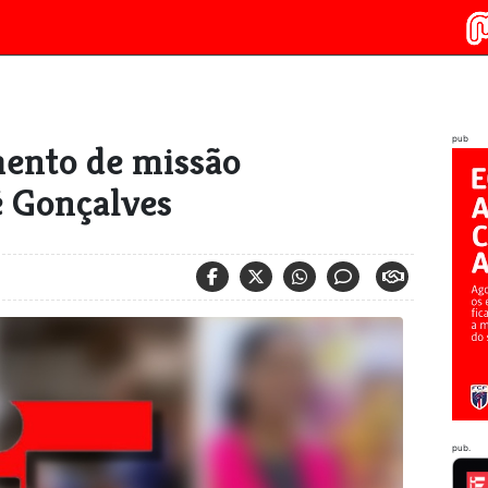
pub
mento de missão
é Gonçalves
pub.