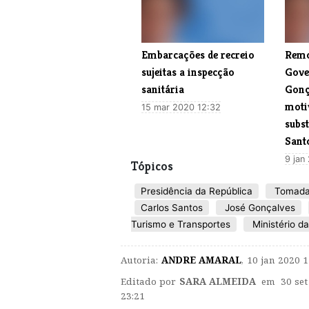
Embarcações de recreio
Remo
sujeitas a inspecção
Gove
sanitária
Gonç
motiv
15 mar 2020 12:32
subst
Sant
9 jan
Tópicos
Presidência da República
Tomada
Carlos Santos
José Gonçalves
Turismo e Transportes
Ministério d
Autoria:
ANDRE AMARAL
,
10 jan 2020 1
Editado por
SARA ALMEIDA
em 30 set
23:21