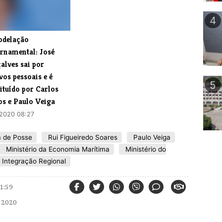
4
delação
rnamental: José
alves sai por
os pessoais e é
5
ituído por Carlos
os e Paulo Veiga
 2020 08:27
 de Posse
Rui Figueiredo Soares
Paulo Veiga
Ministério da Economia Marítima
Ministério do
a Integração Regional
1:59
 2020