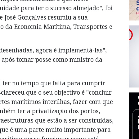
idade para ter o sucesso almejado", foi
e José Gonçalves resumiu a sua
rio da Economia Marítima, Transportes e
o desenhadas, agora é implementá-las",
ga após tomar posse como ministro da
i ter no tempo que falta para cumprir
clareceu que o seu objectivo é "concluir
tes marítimos interilhas, fazer com que
mbém ter a privatização dos portos,
aestruturas que estão a ser construídas,
 que é uma parte muito importante para
marítimo possa funcionar como está