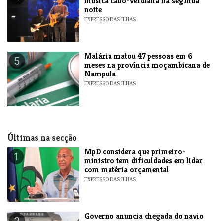
música cabo-verdiana na segunda
noite
EXPRESSO DAS ILHAS
​Malária matou 47 pessoas em 6
5
meses na província moçambicana de
Nampula
EXPRESSO DAS ILHAS
Últimas na secção
MpD considera que primeiro-
1
ministro tem dificuldades em lidar
com matéria orçamental
EXPRESSO DAS ILHAS
Governo anuncia chegada do navio
2