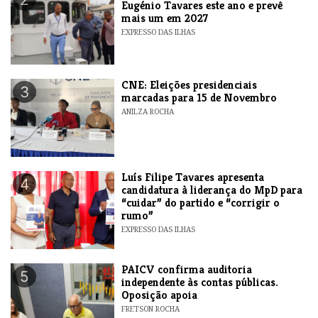
Eugénio Tavares este ano e prevê
mais um em 2027
EXPRESSO DAS ILHAS
CNE: Eleições presidenciais
3
marcadas para 15 de Novembro
ANILZA ROCHA
Luís Filipe Tavares apresenta
4
candidatura à liderança do MpD para
“cuidar” do partido e “corrigir o
rumo”
EXPRESSO DAS ILHAS
​PAICV confirma auditoria
5
independente às contas públicas.
Oposição apoia
FRETSON ROCHA