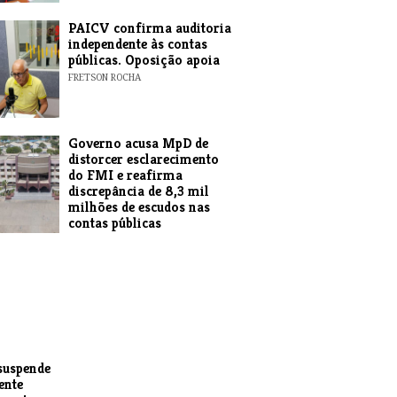
​PAICV confirma auditoria
independente às contas
públicas. Oposição apoia
FRETSON ROCHA
Governo acusa MpD de
distorcer esclarecimento
do FMI e reafirma
discrepância de 8,3 mil
milhões de escudos nas
contas públicas
EXPRESSO DAS ILHAS
suspende
ente