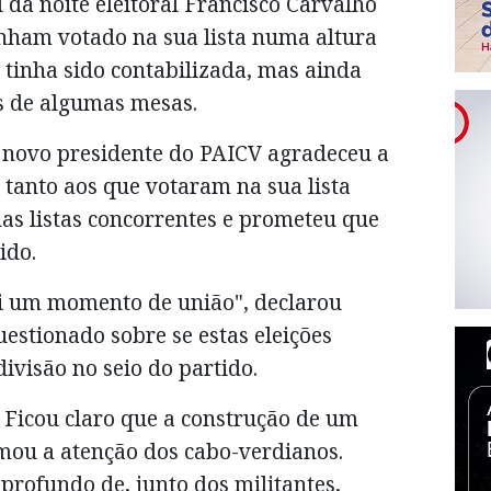
 da noite eleitoral Francisco Carvalho
inham votado na sua lista numa altura
 tinha sido contabilizada, mas ainda
s de algumas mesas.
o novo presidente do PAICV agradeceu a
o tanto aos que votaram na sua lista
s listas concorrentes e prometeu que
tido.
oi um momento de união", declarou
estionado sobre se estas eleições
visão no seio do partido.
 Ficou claro que a construção de um
mou a atenção dos cabo-verdianos.
ofundo de, junto dos militantes,