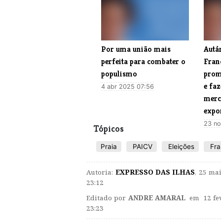
Por uma união mais
Autá
perfeita para combater o
Fran
populismo
prom
e fa
4 abr 2025 07:56
merc
expo
23 no
Tópicos
Praia
PAICV
Eleições
Fra
Autoria:
EXPRESSO DAS ILHAS
,
25 mai
23:12
Editado por
ANDRE AMARAL
em 12 fev
23:23