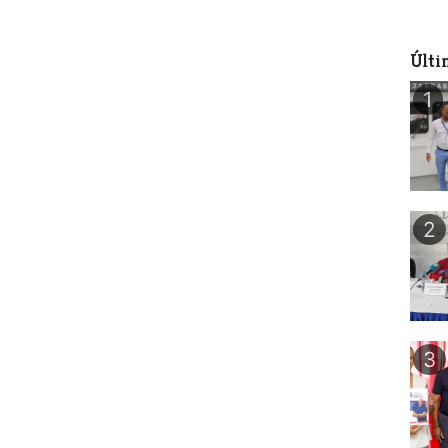
Últi
1
2
3