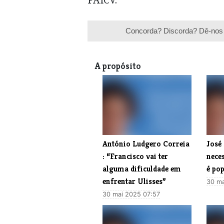
Concorda? Discorda? Dê-nos 
A propósito
António Ludgero Correia
José 
: “Francisco vai ter
nece
alguma dificuldade em
é po
enfrentar Ulisses”
30 ma
30 mai 2025 07:57