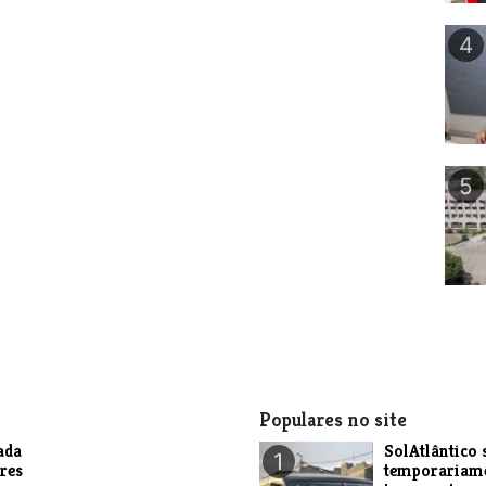
4
5
Populares no site
ada
SolAtlântico 
1
res
temporariam