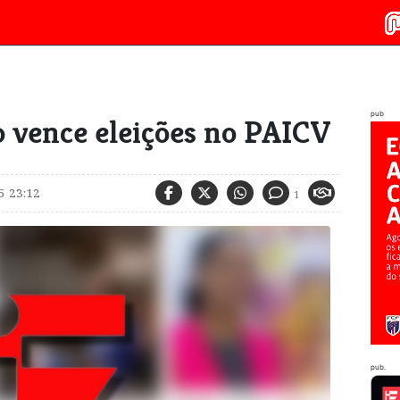
pub
o vence eleições no PAICV
5 23:12
1
pub.