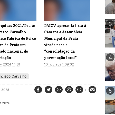
3
rquicas 2024/Praia:
PAICV apresenta lista à
cisco Carvalho
Câmara e Assembleia
ete Fábrica de Peixe
Municipal da Praia
zer da Praia um
virada para a
ado nacional de
“consolidação da
4
rtação
governação local”
v 2024 14:31
10 nov 2024 09:02
ncisco Carvalho
 2025
5
1
 2026