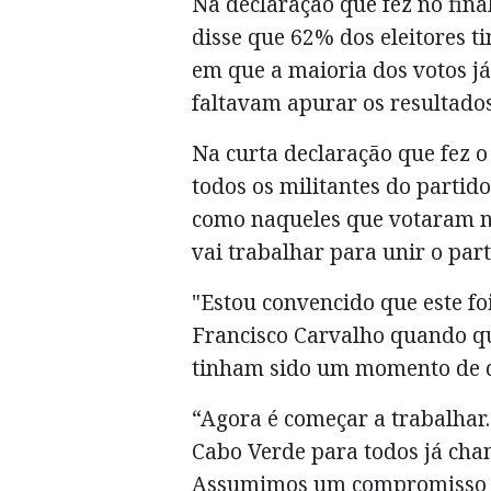
Na declaração que fez no final
disse que 62% dos eleitores t
em que a maioria dos votos já
faltavam apurar os resultado
Na curta declaração que fez 
todos os militantes do partid
como naqueles que votaram na
vai trabalhar para unir o par
"Estou convencido que este f
Francisco Carvalho quando qu
tinham sido um momento de di
“Agora é começar a trabalhar.
Cabo Verde para todos já cha
Assumimos um compromisso pr