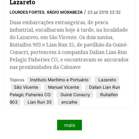
Lazareto
/
LOURDES FORTES
,
RÁDIO MORABEZA
23 jul 2019 22:32
Duas embarcações estrangeiras, de pesca
industrial, encalharam hoje à tarde, na localidade
do Lazareto, em São Vicente. Os dois navios,
Ruitaifen 903 e Lian Run 35, de pavilhão da Guiné-
Conacri, pertencem à companhia Dalian Lian Run
Pelagic Fisheries CO, e encontravam-se ancorados
nas proximidades da Cabnave
Instituto Marítimo e Portuário
Lazareto
Tópicos
São Vicente
Manuel Vicente
Dalian Lian Run
Pelagic Fisheries CO
Guiné Conacry
Ruitaifen
903
Lian Run 35
encalhe
mais