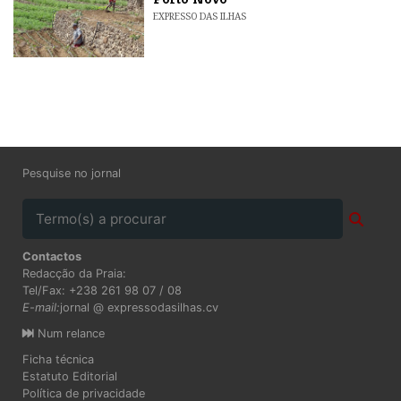
EXPRESSO DAS ILHAS
Pesquise no jornal
Contactos
Redacção da Praia:
Tel/Fax: +238 261 98 07 / 08
E-mail:
jornal @ expressodasilhas.cv
Num relance
Ficha técnica
Estatuto Editorial
Política de privacidade