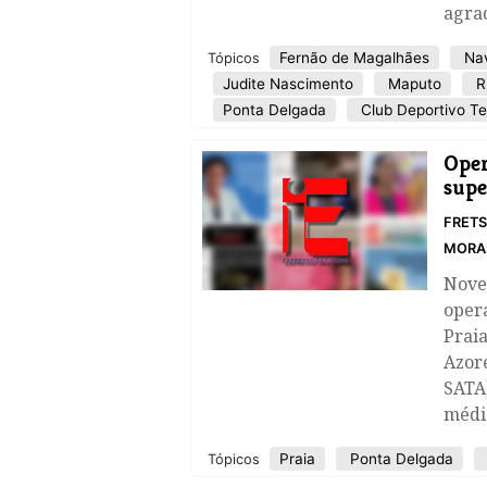
agrad
Fernão de Magalhães
Nav
Tópicos
Judite Nascimento
Maputo
Ri
Ponta Delgada
Club Deportivo Te
Oper
supe
FRET
MORA
Nove 
oper
Praia
Azore
SATA
médi
Praia
Ponta Delgada
Tópicos