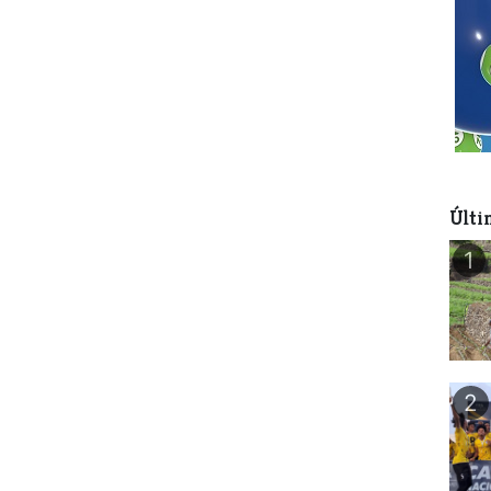
Últi
1
2