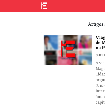
Artigo
Viag
de M
na P
SHEIL
A vi
Magal
Cida
orga
(Uni-
inter
âmbi
capit