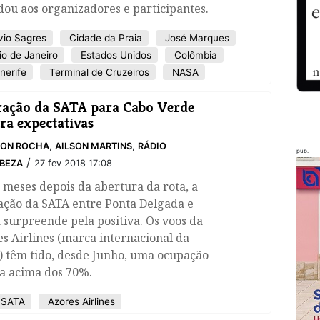
ou aos organizadores e participantes.
io Sagres
Cidade da Praia
José Marques
o de Janeiro
Estados Unidos
Colômbia
nerife
Terminal de Cruzeiros
NASA
ação da SATA para Cabo Verde
ra expectativas
SON ROCHA
,
AILSON MARTINS
,
RÁDIO
pub.
/
BEZA
27 fev 2018 17:08
meses depois da abertura da rota, a
ação da SATA entre Ponta Delgada e
 surpreende pela positiva. Os voos da
s Airlines (marca internacional da
) têm tido, desde Junho, uma ocupação
a acima dos 70%.
SATA
Azores Airlines