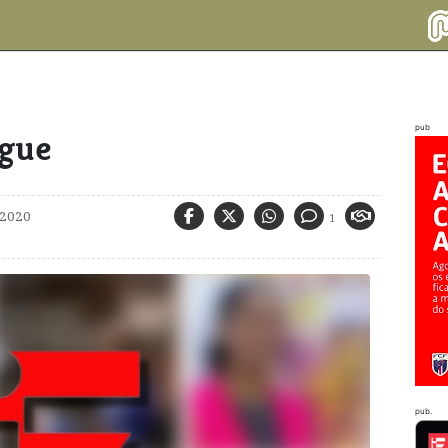
pub
ogue
 2020
1
pub.