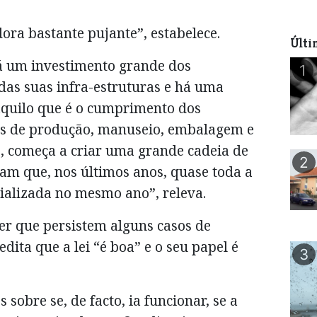
ora bastante pujante”, estabelece.
Últi
á um investimento grande dos
1
as suas infra-estruturas e há uma
quilo que é o cumprimento dos
os de produção, manuseio, embalagem e
to, começa a criar uma grande cadeia de
2
am que, nos últimos anos, quase toda a
ializada no mesmo ano”, releva.
cer que persistem alguns casos de
dita que a lei “é boa” e o seu papel é
3
 sobre se, de facto, ia funcionar, se a