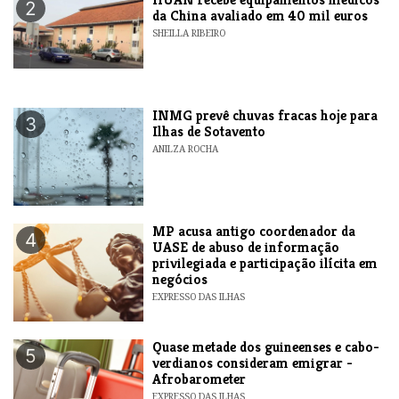
2
da China avaliado em 40 mil euros
SHEILLA RIBEIRO
INMG prevê chuvas fracas hoje para
3
Ilhas de Sotavento
ANILZA ROCHA
MP acusa antigo coordenador da
4
UASE de abuso de informação
privilegiada e participação ilícita em
negócios
EXPRESSO DAS ILHAS
Quase metade dos guineenses e cabo-
5
verdianos consideram emigrar -
Afrobarometer
EXPRESSO DAS ILHAS