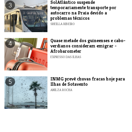
SolAtlântico suspende
3
temporariamente transporte por
autocarro na Praia devido a
problemas técnicos
SHEILLA RIBEIRO
Quase metade dos guineenses e cabo-
4
verdianos consideram emigrar -
Afrobarometer
EXPRESSO DAS ILHAS
INMG prevê chuvas fracas hoje para
5
Ilhas de Sotavento
ANILZA ROCHA