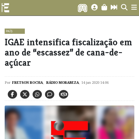
PAÍS
​IGAE intensifica fiscalização em
ano de “escassez” de cana-de-
açúcar
Por
FRETSON ROCHA
,
RÁDIO MORABEZA
,
14 jan 2020 14:06