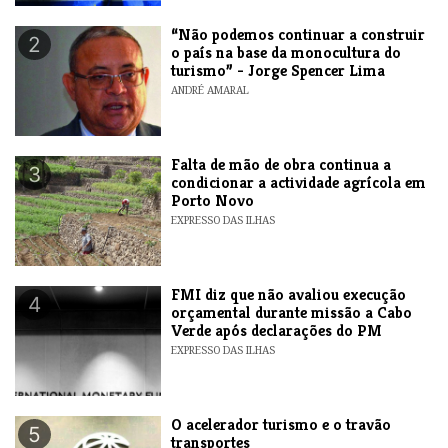
“Não podemos continuar a construir
2
o país na base da monocultura do
turismo” - Jorge Spencer Lima
ANDRÉ AMARAL
Falta de mão de obra continua a
3
condicionar a actividade agrícola em
Porto Novo
EXPRESSO DAS ILHAS
FMI diz que não avaliou execução
4
orçamental durante missão a Cabo
Verde após declarações do PM
EXPRESSO DAS ILHAS
O acelerador turismo e o travão
5
transportes