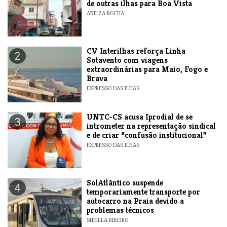
de outras ilhas para Boa Vista
ANILZA ROCHA
​CV Interilhas reforça Linha
2
Sotavento com viagens
extraordinárias para Maio, Fogo e
Brava
EXPRESSO DAS ILHAS
UNTC-CS acusa Iprodial de se
3
intrometer na representação sindical
e de criar “confusão institucional”
EXPRESSO DAS ILHAS
SolAtlântico suspende
4
temporariamente transporte por
autocarro na Praia devido a
problemas técnicos
SHEILLA RIBEIRO