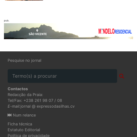
pub.
Pesquise no jornal
Contactos
Redacção da Praia:
Tel/Fax: +238 261 98 07 / 08
E-mail:
jornal @ expressodasilhas.cv
Num relance
Ficha técnica
Estatuto Editorial
Política de privacidade