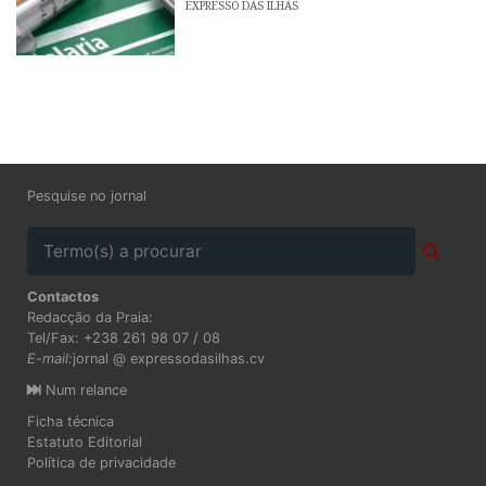
EXPRESSO DAS ILHAS
Pesquise no jornal
Contactos
Redacção da Praia:
Tel/Fax: +238 261 98 07 / 08
E-mail:
jornal @ expressodasilhas.cv
Num relance
Ficha técnica
Estatuto Editorial
Política de privacidade