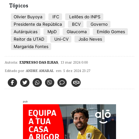
Tópicos
Olivier Buyoya
IFC
Leilões do INPS
Presidente da República
BCV
Governo
Autárquicas
MpD
Glaucoma
Emídio Gomes
Reitor da UTAD
Uni-CV
João Neves
Margarida Fontes
Autoria:
EXPRESSO DAS ILHAS
,
13 mar 2024 0:00
Editado por
ANDRE AMARAL
em 5 dez 2024 23:27
pub