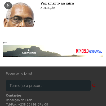
Parlamento na mira
5
A DIRECÇÃO
pub.
Pesquise no jornal
Contactos
Redacção da Praia:
Tel/Fax: +238 261 98 07 / 08