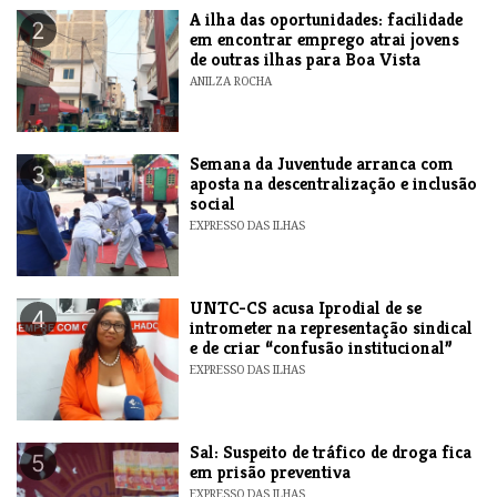
A ilha das oportunidades: facilidade
2
em encontrar emprego atrai jovens
de outras ilhas para Boa Vista
ANILZA ROCHA
Semana da Juventude arranca com
3
aposta na descentralização e inclusão
social
EXPRESSO DAS ILHAS
UNTC-CS acusa Iprodial de se
4
intrometer na representação sindical
e de criar “confusão institucional”
EXPRESSO DAS ILHAS
​Sal: Suspeito de tráfico de droga fica
5
em prisão preventiva
EXPRESSO DAS ILHAS