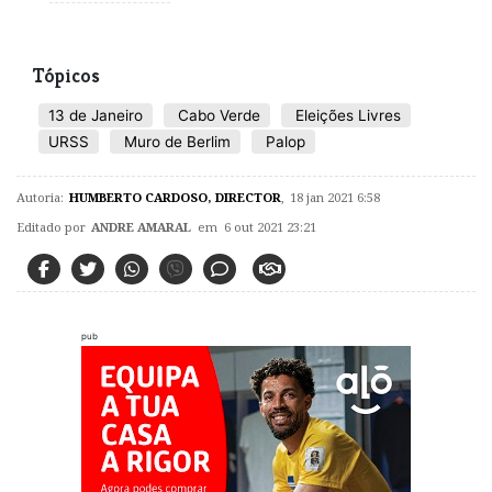
Tópicos
13 de Janeiro
Cabo Verde
Eleições Livres
URSS
Muro de Berlim
Palop
Autoria:
HUMBERTO CARDOSO, DIRECTOR
,
18 jan 2021 6:58
Editado por
ANDRE AMARAL
em 6 out 2021 23:21
pub