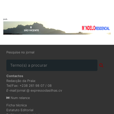
pub.
Pesquise no jornal
Contactos
Redacção da Praia:
Tel/Fax: +238 261 98 07 / 08
E-mail:
jornal @ expressodasilhas.cv
Num relance
Ficha técnica
Estatuto Editorial