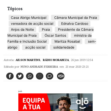
Tópicos
Casa Abrigo Municipal
Câmara Municipal da Praia
vereadora de acção social
Ednalva Cardoso
Anjos da Noite
Praia
Presidente da Câmara
Municipal da Praia
Óscar Santos
ministra da
Família e Inclusão Social
Maritza Rosabal
sem-
abrigo
acção social
solidariedade
Autoria:
AILSON MARTINS
,
RÁDIO MORABEZA
,
26 jun 2019 12:54
Editado por
NUNO ANDRADE FERREIRA
em 25 mar 2020 23:21
pub