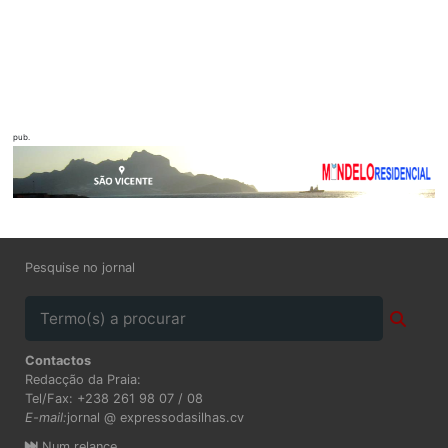
pub.
Pesquise no jornal
Contactos
Redacção da Praia:
Tel/Fax: +238 261 98 07 / 08
E-mail:
jornal @ expressodasilhas.cv
Num relance