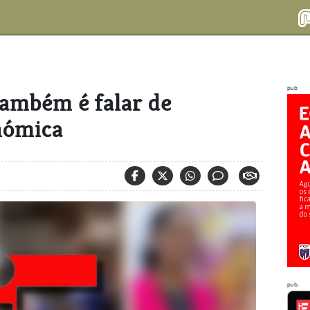
pub
também é falar de
nómica
pub.