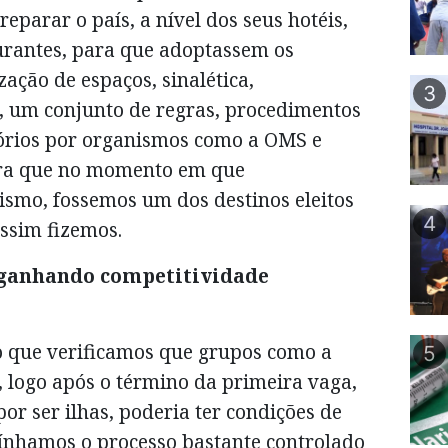
eparar o país, a nível dos seus hotéis,
aurantes, para que adoptassem os
zação de espaços, sinalética,
3
a, um conjunto de regras, procedimentos
órios por organismos como a OMS e
para que no momento em que
ismo, fossemos um dos destinos eleitos
4
ssim fizemos.
 ganhando competitividade
o que verificamos que grupos como a
5
 logo após o término da primeira vaga,
or ser ilhas, poderia ter condições de
tínhamos o processo bastante controlado