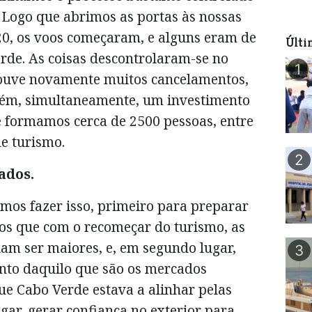
 Logo que abrimos as portas às nossas
20, os voos começaram, e alguns eram de
Últi
de. As coisas descontrolaram-se no
1
houve novamente muitos cancelamentos,
ém, simultaneamente, um investimento
e formamos cerca de 2500 pessoas, entre
de turismo.
2
ados.
mos fazer isso, primeiro para preparar
os que com o recomeçar do turismo, as
riam ser maiores, e, em segundo lugar,
3
unto daquilo que são os mercados
ue Cabo Verde estava a alinhar pelas
ugar, gerar confiança no exterior para