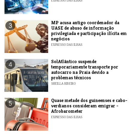
EXPRESSO DAS ILHAS
MP acusa antigo coordenador da
3
UASE de abuso de informação
privilegiada e participação ilícita em
negócios
EXPRESSO DAS ILHAS
SolAtlântico suspende
4
temporariamente transporte por
autocarro na Praia devido a
problemas técnicos
SHEILLA RIBEIRO
Quase metade dos guineenses e cabo-
5
verdianos consideram emigrar -
Afrobarometer
EXPRESSO DAS ILHAS